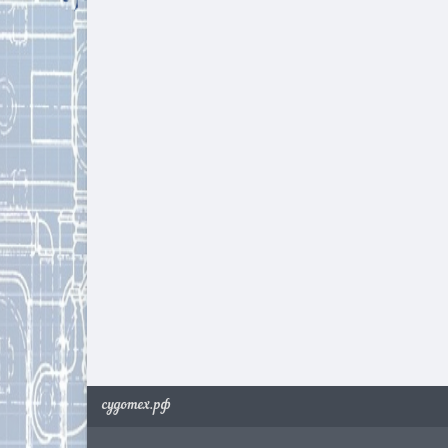
судотех.рф