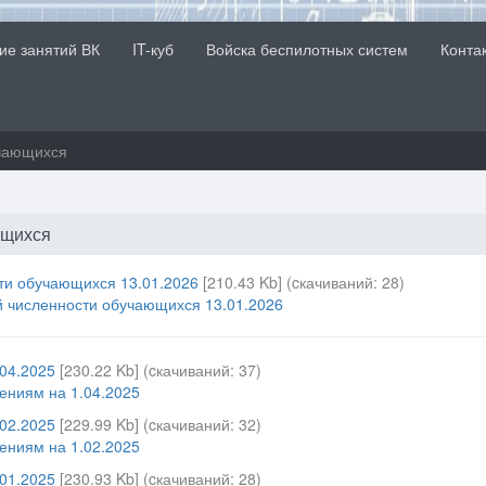
ие занятий ВК
IT-куб
Войска беспилотных систем
Конта
чающихся
ющихся
и обучающихся 13.01.2026
[210.43 Kb] (cкачиваний: 28)
 численности обучающихся 13.01.2026
.04.2025
[230.22 Kb] (cкачиваний: 37)
ениям на 1.04.2025
.02.2025
[229.99 Kb] (cкачиваний: 32)
ениям на 1.02.2025
.01.2025
[230.93 Kb] (cкачиваний: 28)