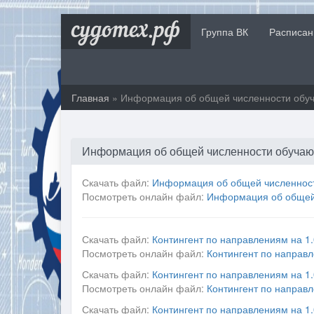
судотех.рф
Группа ВК
Расписан
Главная
» Информация об общей численности обу
Информация об общей численности обуча
Скачать файл:
Информация об общей численност
Посмотреть онлайн файл:
Информация об общей
Скачать файл:
Контингент по направлениям на 1
Посмотреть онлайн файл:
Контингент по направл
Скачать файл:
Контингент по направлениям на 1
Посмотреть онлайн файл:
Контингент по направл
Скачать файл:
Контингент по направлениям на 1